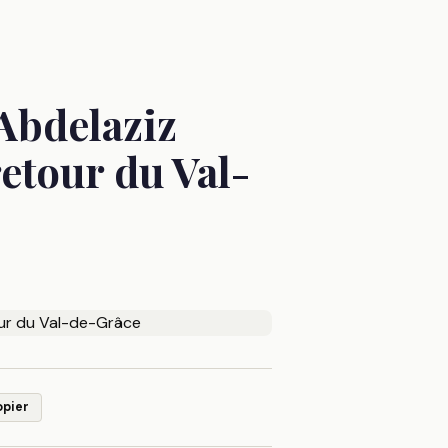
Abdelaziz
etour du Val-
opier