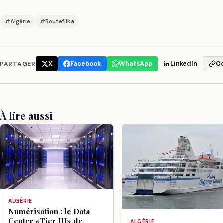
#Algérie
#Bouteflika
PARTAGER
X
Facebook
WhatsApp
LinkedIn
C
À lire aussi
ALGÉRIE
Numérisation : le Data
Center «Tier III» de
ALGÉRIE