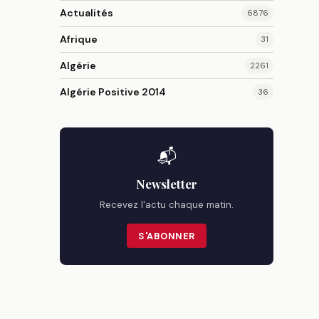
Actualités
6876
Afrique
31
Algérie
2261
Algérie Positive 2014
36
📬
Newsletter
Recevez l'actu chaque matin.
S'ABONNER