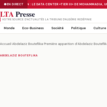
NUMÉRISATION : LE DATA CENTER «TIER III» DE MOHAMMADIA, U
EN DIRECT
NUMÉRISATION : LE DATA CENTER «TIER III» DE MOHAMMADIA, UN
LTA
Presse
VOTRE SOURCE D’ACTUALITÉS LA TRIBUNE D'ALGÉRIE REDÉFINIE
Monde
Eco-Business
Société
Politique
Culture
Accueil
›
Abdelaziz Bouteflika
›
Première apparition d’Abdelaziz Boutefl
ABDELAZIZ BOUTEFLIKA