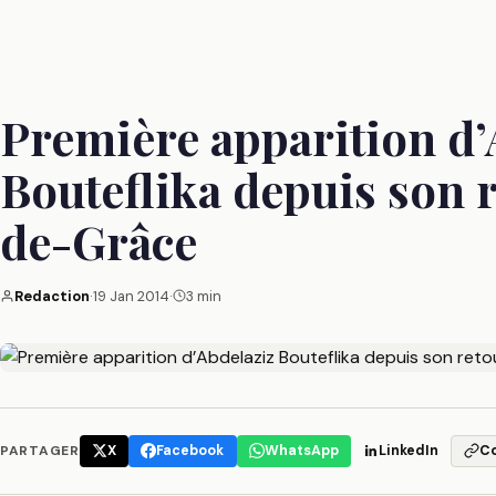
Première apparition d’
Bouteflika depuis son r
de-Grâce
Redaction
·
19 Jan 2014
·
3 min
PARTAGER
X
Facebook
WhatsApp
LinkedIn
C