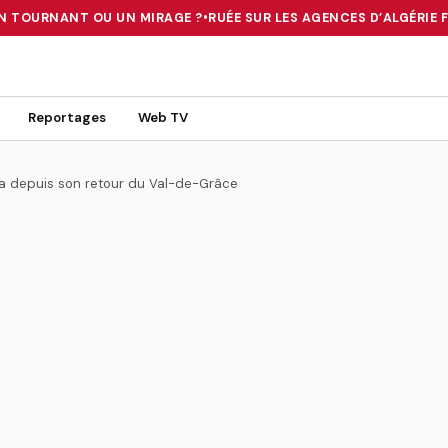
N TOURNANT OU UN MIRAGE ?
•
RUÉE SUR LES AGENCES D’ALGÉRIE FER
 TOURNANT OU UN MIRAGE ?
•
RUÉE SUR LES AGENCES D’ALGÉRIE FE
Reportages
Web TV
ika depuis son retour du Val-de-Grâce