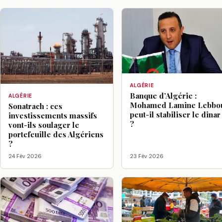
ALGÉRIE
Banque d’Algérie :
ALGÉRIE
Mohamed Lamine Lebbo
Sonatrach : ces
peut-il stabiliser le dinar
investissements massifs
?
vont-ils soulager le
portefeuille des Algériens
?
24 Fév 2026
23 Fév 2026