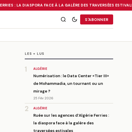
RIES : LA DIASPORA FACE À LA GALÈRE DES TRAVERSÉES ESTIVALES
RRIES : LA DIASPORA FACE À LA GALÈRE DES TRAVERSÉES ESTIVALE
S'ABONNER
LES + LUS
1
ALGÉRIE
Numérisation : le Data Center «Tier III»
de Mohammadia, un tournant ou un
mirage ?
25 Fév 2026
2
ALGÉRIE
Ruée sur les agences d’Algérie Ferries :
la diaspora face à la galère des
traversées estivales