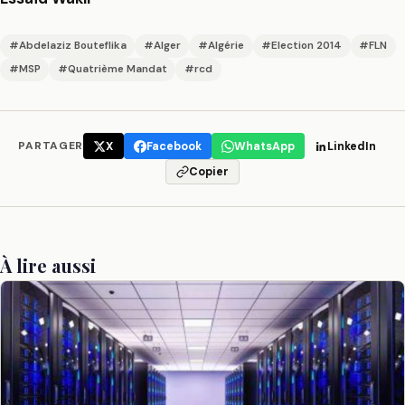
#Abdelaziz Bouteflika
#Alger
#Algérie
#Election 2014
#FLN
#MSP
#Quatrième Mandat
#rcd
PARTAGER
X
Facebook
WhatsApp
LinkedIn
Copier
À lire aussi