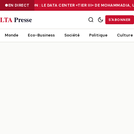
NUMÉRISATION : LE DATA CENTER «TIER III» DE MOHAMMADIA,
EN DIRECT
NUMÉRISATION : LE DATA CENTER «TIER III» DE MOHAMMADIA, UN
LTA
Presse
S'ABONNER
Monde
Eco-Business
Société
Politique
Culture