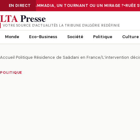
IER III» DE MOHAMMADIA, UN TOURNANT OU UN MIRAGE ?
EN DIRECT
•
RUÉE SUR
NUMÉRISATION : LE DATA CENTER «TIER III» DE MOHAMMADIA, UN
LTA
Presse
VOTRE SOURCE D’ACTUALITÉS LA TRIBUNE D'ALGÉRIE REDÉFINIE
Monde
Eco-Business
Société
Politique
Culture
Accueil
›
Politique
›
Résidence de Saâdani en France/L’intervention déci
POLITIQUE