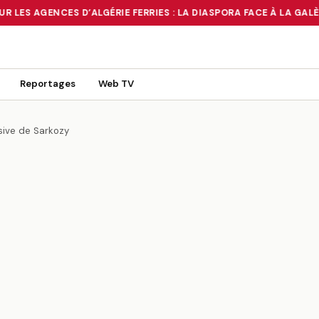
 LES AGENCES D’ALGÉRIE FERRIES : LA DIASPORA FACE À LA GALÈR
 TOURNANT OU UN MIRAGE ?
•
RUÉE SUR LES AGENCES D’ALGÉRIE FE
Reportages
Web TV
sive de Sarkozy