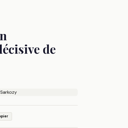
en
décisive de
opier