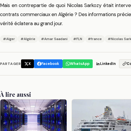
Mais en contrepartie de quoi Nicolas Sarkozy était inter
contrats commerciaux en Algérie ? Des informations précieuse
vérité éclatera au grand jour.
#Alger
#Algérie
#Amar Saadani
#FLN
#france
#Nicolas Sar
PARTAGER
X
Facebook
WhatsApp
LinkedIn
C
À lire aussi