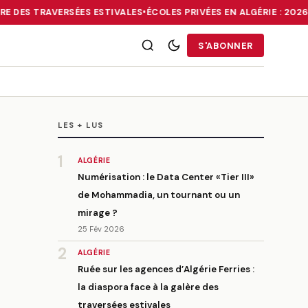
E DES TRAVERSÉES ESTIVALES
•
ÉCOLES PRIVÉES EN ALGÉRIE : 2026
RRIES : LA DIASPORA FACE À LA GALÈRE DES TRAVERSÉES ESTIVALE
S'ABONNER
LES + LUS
1
ALGÉRIE
Numérisation : le Data Center «Tier III»
de Mohammadia, un tournant ou un
mirage ?
25 Fév 2026
2
ALGÉRIE
Ruée sur les agences d’Algérie Ferries :
la diaspora face à la galère des
traversées estivales