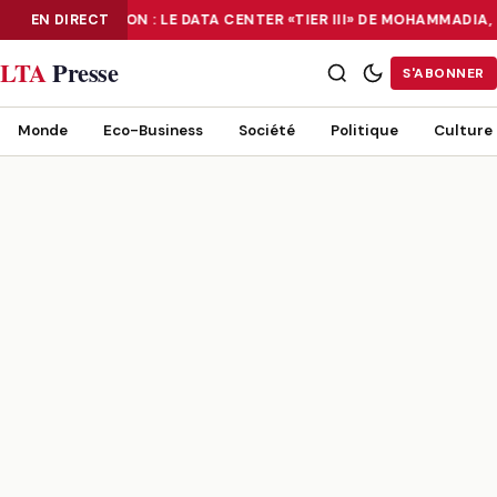
NUMÉRISATION : LE DATA CENTER «TIER III» DE MOHAMMADIA
EN DIRECT
NUMÉRISATION : LE DATA CENTER «TIER III» DE MOHAMMADIA, UN
LTA
Presse
S'ABONNER
Monde
Eco-Business
Société
Politique
Culture