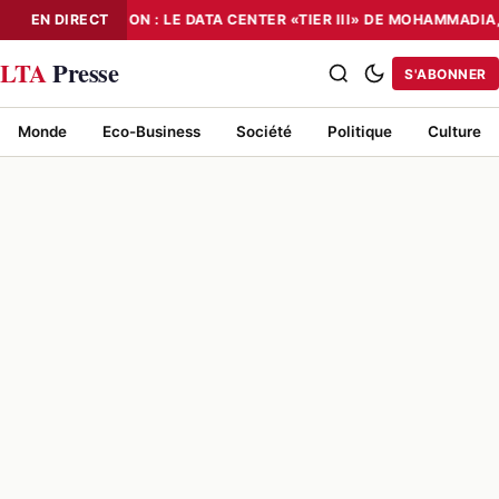
EN DIRECT
NUMÉRISATION : LE DATA CENTER «TIER III» DE MOHAMMADIA
NUMÉRISATION : LE DATA CENTER «TIER III» DE MOHAMMADIA, UN
LTA
Presse
S'ABONNER
Monde
Eco-Business
Société
Politique
Culture