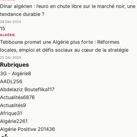
Dinar algérien : l’euro en chute libre sur le marché noir, une
tendance durable ?
28 Déc 2024
15
ALGÉRIE
Tebboune promet une Algérie plus forte : Réformes
locales, emploi et défis sociaux au cœur de la stratégie
25 Déc 2024
Rubriques
3G - Algérie
8
AADL
256
Abdelaziz Bouteflika
117
Actualités
6876
Actualités
9
Afrique
31
Algérie
2261
Algérie Positive 2014
36