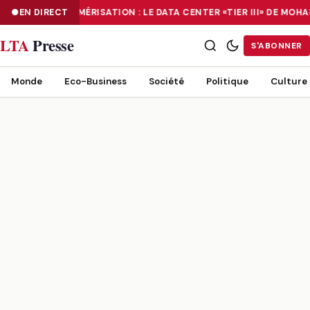
EN DIRECT
NUMÉRISATION : LE DATA CENTER «TIER III» DE MO
NUMÉRISATION : LE DATA CENTER «TIER III» DE MOHAMMADIA, UN
LTA
Presse
S'ABONNER
Monde
Eco-Business
Société
Politique
Culture