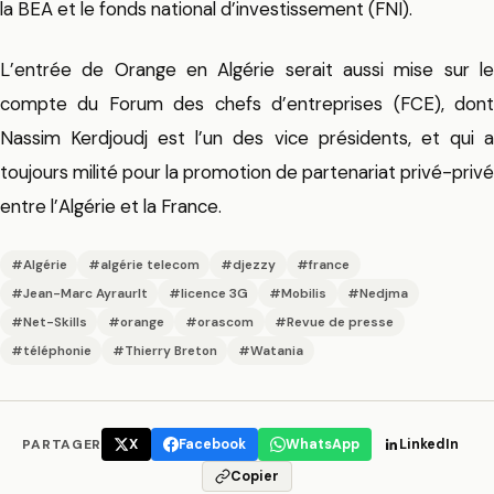
la BEA et le fonds national d’investissement (FNI).
L’entrée de Orange en Algérie serait aussi mise sur le
compte du Forum des chefs d’entreprises (FCE), dont
Nassim Kerdjoudj est l’un des vice présidents, et qui a
toujours milité pour la promotion de partenariat privé-privé
entre l’Algérie et la France.
#Algérie
#algérie telecom
#djezzy
#france
#Jean-Marc Ayraurlt
#licence 3G
#Mobilis
#Nedjma
#Net-Skills
#orange
#orascom
#Revue de presse
#téléphonie
#Thierry Breton
#Watania
PARTAGER
X
Facebook
WhatsApp
LinkedIn
Copier