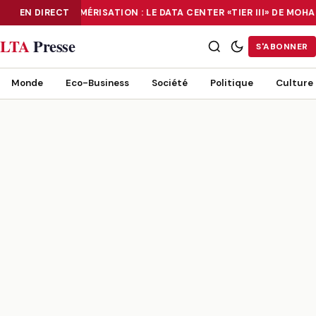
EN DIRECT
NUMÉRISATION : LE DATA CENTER «TIER III» DE MO
NUMÉRISATION : LE DATA CENTER «TIER III» DE MOHAMMADIA, UN
LTA
Presse
S'ABONNER
Monde
Eco-Business
Société
Politique
Culture