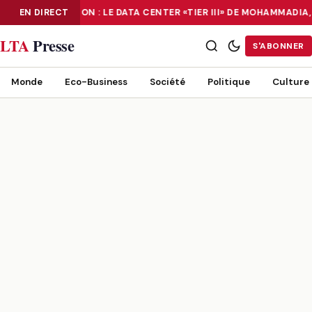
EN DIRECT
NUMÉRISATION : LE DATA CENTER «TIER III» DE MOHAMMADI
NUMÉRISATION : LE DATA CENTER «TIER III» DE MOHAMMADIA, UN
LTA
Presse
S'ABONNER
Monde
Eco-Business
Société
Politique
Culture