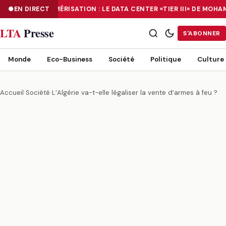
EN DIRECT
NUMÉRISATION : LE DATA CENTER «TIER III» DE MOH
NUMÉRISATION : LE DATA CENTER «TIER III» DE MOHAMMADIA, UN
LTA
Presse
S'ABONNER
Monde
Eco-Business
Société
Politique
Culture
Accueil
›
Société
›
L’Algérie va-t-elle légaliser la vente d’armes à feu ?