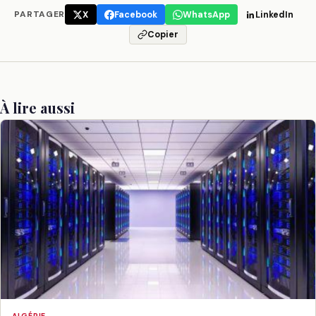
PARTAGER
X
Facebook
WhatsApp
LinkedIn
Copier
À lire aussi