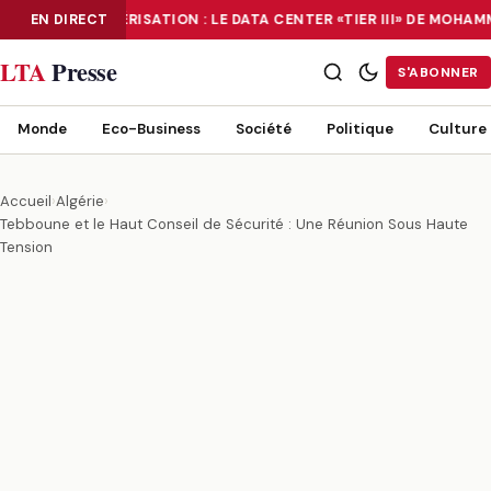
EN DIRECT
NUMÉRISATION : LE DATA CENTER «TIER III» DE MOHA
NUMÉRISATION : LE DATA CENTER «TIER III» DE MOHAMMADIA, UN
LTA
Presse
S'ABONNER
Monde
Eco-Business
Société
Politique
Culture
Accueil
›
Algérie
›
Tebboune et le Haut Conseil de Sécurité : Une Réunion Sous Haute
Tension