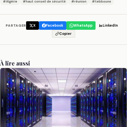
#Algérie
#haut conseil de sécurité
#réunion
#tebboune
PARTAGER
X
Facebook
WhatsApp
LinkedIn
Copier
À lire aussi