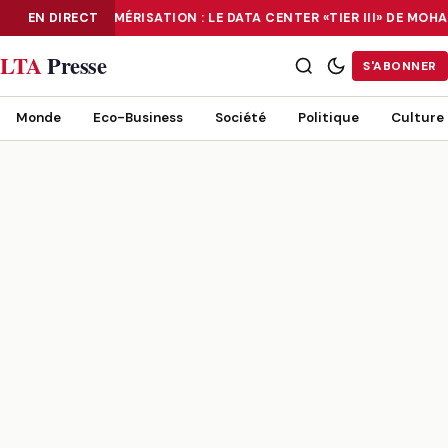
EN DIRECT
NUMÉRISATION : LE DATA CENTER «TIER III» DE MO
NUMÉRISATION : LE DATA CENTER «TIER III» DE MOHAMMADIA, UN
LTA
Presse
S'ABONNER
Monde
Eco-Business
Société
Politique
Culture