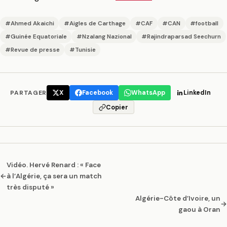
#Ahmed Akaichi
#Aigles de Carthage
#CAF
#CAN
#football
#Guinée Equatoriale
#Nzalang Nazional
#Rajindraparsad Seechurn
#Revue de presse
#Tunisie
PARTAGER
X
Facebook
WhatsApp
LinkedIn
Copier
Vidéo. Hervé Renard : « Face
←
à l’Algérie, ça sera un match
très disputé »
Algérie-Côte d’Ivoire, un
→
gaou à Oran