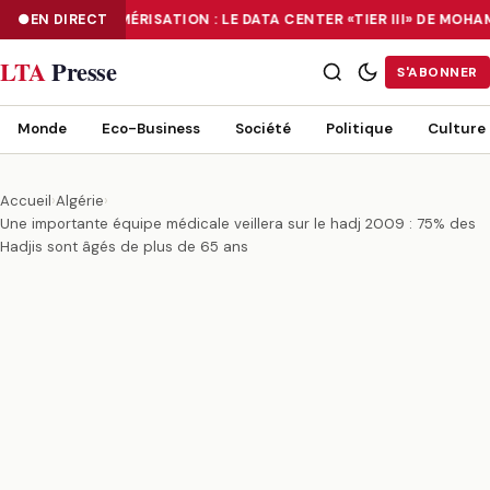
EN DIRECT
NUMÉRISATION : LE DATA CENTER «TIER III» DE MOH
NUMÉRISATION : LE DATA CENTER «TIER III» DE MOHAMMADIA, UN
LTA
Presse
S'ABONNER
Monde
Eco-Business
Société
Politique
Culture
Accueil
›
Algérie
›
Une importante équipe médicale veillera sur le hadj 2009 : 75% des
Hadjis sont âgés de plus de 65 ans