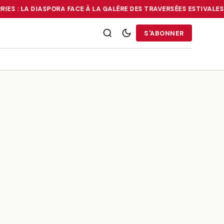
IES : LA DIASPORA FACE À LA GALÈRE DES TRAVERSÉES ESTIVALES
•
RRIES : LA DIASPORA FACE À LA GALÈRE DES TRAVERSÉES ESTIVALE
S'ABONNER