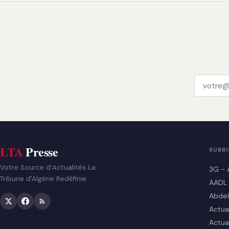
LTA
Presse
RUBR
Votre Source d’Actualités La
3G - 
Tribune d'Algérie Redéfinie
AADL
Abdel
Actua
Actua