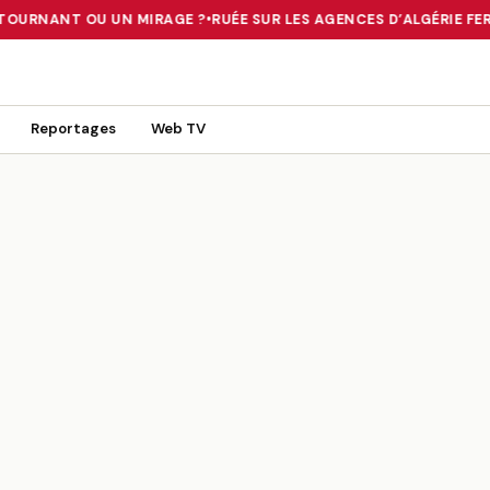
 TOURNANT OU UN MIRAGE ?
•
RUÉE SUR LES AGENCES D’ALGÉRIE FERR
 TOURNANT OU UN MIRAGE ?
•
RUÉE SUR LES AGENCES D’ALGÉRIE FE
Reportages
Web TV