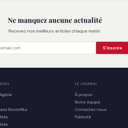
Ne manquez aucune actualité
Recevez nos meilleurs articles chaque matin.
S'inscrire
IQUES
LE JOURNAL
Algérie
À propos
Notre équipe
aziz Bouteflika
Contactez-nous
lités
Publicité
lités