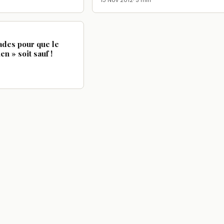
15 Nov 2012
· 3 min
ades pour que le
en » soit sauf !