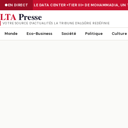
NUMÉRISATION : LE DATA CENTER «TIER III» DE MOHAMMADIA, UN
EN DIRECT
NUMÉRISATION : LE DATA CENTER «TIER III» DE MOHAMMADIA, UN
LTA
Presse
VOTRE SOURCE D’ACTUALITÉS LA TRIBUNE D'ALGÉRIE REDÉFINIE
Monde
Eco-Business
Société
Politique
Culture