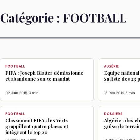
Catégorie :
FOOTBALL
FOOTBALL
ALGÉRIE
FIFA : Joseph Blatter démissionne
Equipe national
et abandonne son 5e mandat
sa liste des 23 
02 Juin 2015
· 3 min
15 Déc 2014
· 3 min
FOOTBALL
DOSSIERS
Classement FIFA : les Verts
Algérie : des c
grappillent quatre places et
guise de terrain
intègrent le top 20