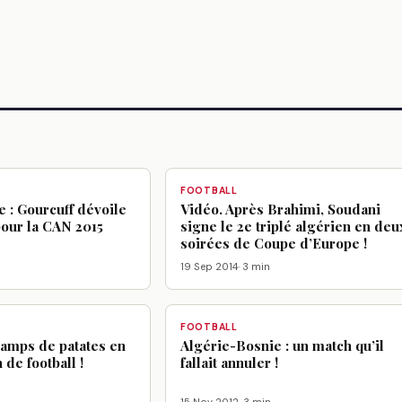
FOOTBALL
e : Gourcuff dévoile
Vidéo. Après Brahimi, Soudani
pour la CAN 2015
signe le 2e triplé algérien en deu
soirées de Coupe d’Europe !
19 Sep 2014
· 3 min
FOOTBALL
hamps de patates en
Algérie-Bosnie : un match qu’il
 de football !
fallait annuler !