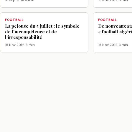
18 Sep 2014
· 3 min
15 Nov 2012
· 3 min
FOOTBALL
FOOTBALL
La pelouse du 5 juillet : le symbole
De nouveaux st
de l’incompétence et de
« football algéri
l’irresponsabilité
15 Nov 2012
· 3 min
15 Nov 2012
· 3 min