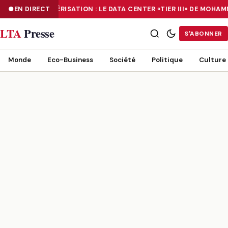
EN DIRECT
NUMÉRISATION : LE DATA CENTER «TIER III» DE MOH
NUMÉRISATION : LE DATA CENTER «TIER III» DE MOHAMMADIA, UN
LTA
Presse
S'ABONNER
Monde
Eco-Business
Société
Politique
Culture