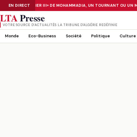
DATA CENTER «TIER III» DE MOHAMMADIA, UN TOURNANT OU UN MI
EN DIRECT
NUMÉRISATION : LE DATA CENTER «TIER III» DE MOHAMMADIA, UN
LTA
Presse
VOTRE SOURCE D’ACTUALITÉS LA TRIBUNE D'ALGÉRIE REDÉFINIE
Monde
Eco-Business
Société
Politique
Culture