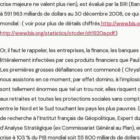
crise majeure ne valent plus rien), est évalué par la BRI (
à 591 963 milliards de dollars au 30 décembre 2008, ce qui 
mondial : ( voir pour plus de détails chiffrés
http://www.bis.o
http://www.bis.org/statistics/otcder/dt1920a.pdf.
)
Or, il faut le rappeler, les entreprises, la finance, les banq
littéralement infectées par ces produits financiers que Pau
Les premières grosses défaillances ont commencé ( Chrysl
nous assistons en ce moment, par effet domino, à l’implo
sont tellement énormes que tel un trou noir, elles risquent 
aux retraites et toutes les protections sociales sans compt
entre le Nord et le Sud touchant les pays les plus pauvres. D
de recherche à l’Institut français de Géopolitique, Expert 
d’Analyse Stratégique (ex Commissariat Général au Plan), e
crise à 103 % du PIB mondial soit 55 800 milliards de dollars