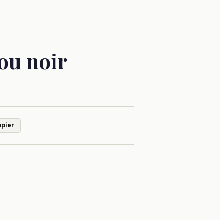
rou noir
opier