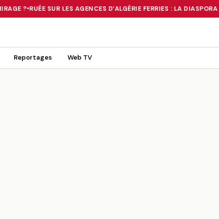
RAGE ?
•
RUÉE SUR LES AGENCES D’ALGÉRIE FERRIES : LA DIASPORA 
 TOURNANT OU UN MIRAGE ?
•
RUÉE SUR LES AGENCES D’ALGÉRIE FE
Reportages
Web TV