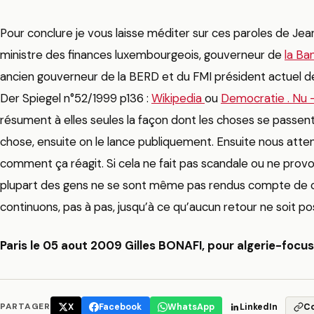
Pour conclure je vous laisse méditer sur ces paroles de Je
ministre des finances luxembourgeois, gouverneur de
la Ba
ancien gouverneur de la BERD et du FMI président actuel d
Der Spiegel n°52/1999 p136 :
Wikipedia
ou
Democratie . Nu 
résument à elles seules la façon dont les choses se passen
chose, ensuite on le lance publiquement. Ensuite nous att
comment ça réagit. Si cela ne fait pas scandale ou ne pro
plupart des gens ne se sont même pas rendus compte de ce
continuons, pas à pas, jusqu’à ce qu’aucun retour ne soit pos
Paris le 05 aout 2009 Gilles BONAFI, pour algerie-focu
PARTAGER
X
Facebook
WhatsApp
LinkedIn
C