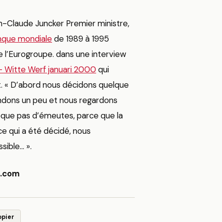
an-Claude Juncker Premier ministre,
nque mondiale
de 1989 à 1995
e l’Eurogroupe. dans une interview
– Witte Werf januari 2000
qui
t. « D’abord nous décidons quelque
endons un peu et nous regardons
voque pas d’émeutes, parce que la
 qui a été décidé, nous
sible… ».
s.com
opier