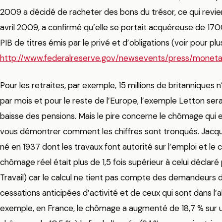
2009 a décidé de racheter des bons du trésor, ce qui revien
avril 2009, a confirmé qu’elle se portait acquéreuse de 1700 
PIB de titres émis par le privé et d’obligations (voir pour plus
http://www.federalreserve.gov/newsevents/press/mone
Pour les retraites, par exemple, 15 millions de britanniques 
par mois et pour le reste de l’Europe, l’exemple Letton se
baisse des pensions. Mais le pire concerne le chômage qui
vous démontrer comment les chiffres sont tronqués. Jacqu
né en 1937 dont les travaux font autorité sur l’emploi et 
chômage réel était plus de 1,5 fois supérieur à celui déclaré
Travail) car le calcul ne tient pas compte des demandeurs 
cessations anticipées d’activité et de ceux qui sont dans l
exemple, en France, le chômage a augmenté de 18,7 % sur un