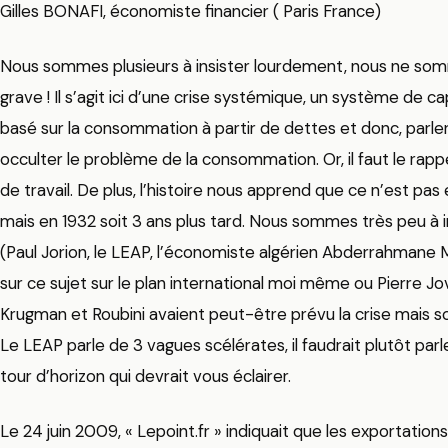
Gilles BONAFI, économiste financier ( Paris France)
Nous sommes plusieurs à insister lourdement, nous ne somm
grave ! Il s’agit ici d’une crise systémique, un système de c
basé sur la consommation à partir de dettes et donc, parle
occulter le problème de la consommation. Or, il faut le rapp
de travail. De plus, l’histoire nous apprend que ce n’est pas
mais en 1932 soit 3 ans plus tard. Nous sommes très peu à 
(Paul Jorion, le LEAP, l’économiste algérien Abderrahmane 
sur ce sujet sur le plan international moi même ou Pierre Jov
Krugman et Roubini avaient peut-être prévu la crise mais s
Le LEAP parle de 3 vagues scélérates, il faudrait plutôt parl
tour d’horizon qui devrait vous éclairer.
Le 24 juin 2009, « Lepoint.fr » indiquait que les exportatio