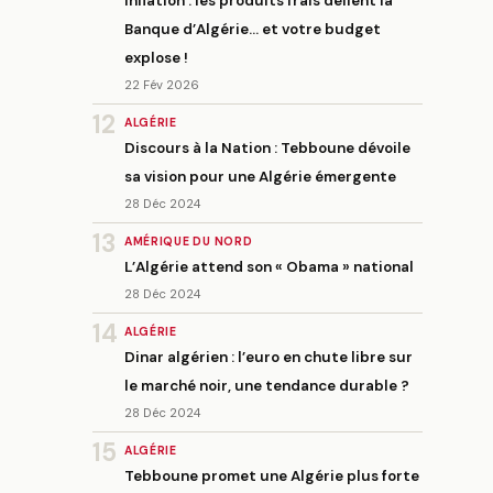
Inflation : les produits frais défient la
Banque d’Algérie… et votre budget
explose !
22 Fév 2026
12
ALGÉRIE
Discours à la Nation : Tebboune dévoile
sa vision pour une Algérie émergente
28 Déc 2024
13
AMÉRIQUE DU NORD
L’Algérie attend son « Obama » national
28 Déc 2024
14
ALGÉRIE
Dinar algérien : l’euro en chute libre sur
le marché noir, une tendance durable ?
28 Déc 2024
15
ALGÉRIE
Tebboune promet une Algérie plus forte