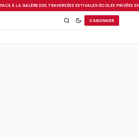
FACE À LA GALÈRE DES TRAVERSÉES ESTIVALES
•
ÉCOLES PRIVÉES EN 
RRIES : LA DIASPORA FACE À LA GALÈRE DES TRAVERSÉES ESTIVALE
S'ABONNER