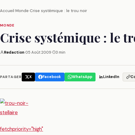
Accueil
›
Monde
›
Crise systémique : le trou noir
MONDE
Crise systémique : le t
Redaction
·
05 Août 2009
·
3 min
PARTAGER
X
Facebook
WhatsApp
LinkedIn
C
fetchpriority="high"