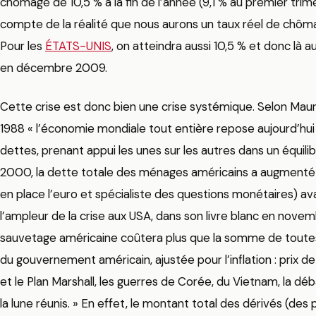
chômage de 10,5 % à la fin de l’année (9,1 % au premier trimest
compte de la réalité que nous aurons un taux réel de chô
Pour les
ÉTATS-UNIS
, on atteindra aussi 10,5 % et donc là 
en décembre 2009.
Cette crise est donc bien une crise systémique. Selon Mauri
1988 « l’économie mondiale tout entière repose aujourd’hu
dettes, prenant appui les unes sur les autres dans un équilibr
2000, la dette totale des ménages américains a augmenté d
en place l’euro et spécialiste des questions monétaires) a
l’ampleur de la crise aux USA, dans son livre blanc en novemb
sauvetage américaine coûtera plus que la somme de toutes 
du gouvernement américain, ajustée pour l’inflation : prix de
et le Plan Marshall, les guerres de Corée, du Vietnam, la dé
la lune réunis. » En effet, le montant total des dérivés (des 