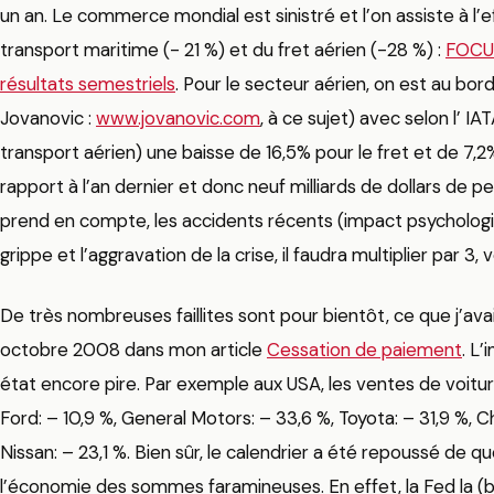
un an. Le commerce mondial est sinistré et l’on assiste à l
transport maritime (- 21 %) et du fret aérien (-28 %) :
FOCUS
résultats semestriels
. Pour le secteur aérien, on est au bord
Jovanovic :
www.jovanovic.com
, à ce sujet) avec selon l’ IA
transport aérien) une baisse de 16,5% pour le fret et de 7,2
rapport à l’an dernier et donc neuf milliards de dollars de p
prend en compte, les accidents récents (impact psychologiq
grippe et l’aggravation de la crise, il faudra multiplier par 3, v
De très nombreuses faillites sont pour bientôt, ce que j’ava
octobre 2008 dans mon article
Cessation de paiement
. L
état encore pire. Par exemple aux USA, les ventes de voitur
Ford: – 10,9 %, General Motors: – 33,6 %, Toyota: – 31,9 %, C
Nissan: – 23,1 %. Bien sûr, le calendrier a été repoussé de q
l’économie des sommes faramineuses. En effet, la Fed la (b