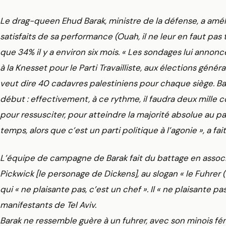
Le drag-queen Ehud Barak, ministre de la défense, a améli
satisfaits de sa performance (Ouah, il ne leur en faut pas t
que 34% il y a environ six mois. « Les sondages lui annon
à la Knesset pour le Parti Travailliste, aux élections génér
veut dire 40 cadavres palestiniens pour chaque siège. B
début : effectivement, à ce rythme, il faudra deux mille co
pour ressusciter, pour atteindre la majorité absolue au
temps, alors que c’est un parti politique à l’agonie », a 
L’équipe de campagne de Barak fait du battage en associa
Pickwick [le personage de Dickens], au slogan « le Fuhrer
qui « ne plaisante pas, c’est un chef ». Il « ne plaisante pa
manifestants de Tel Aviv.
Barak ne ressemble guère à un fuhrer, avec son minois f