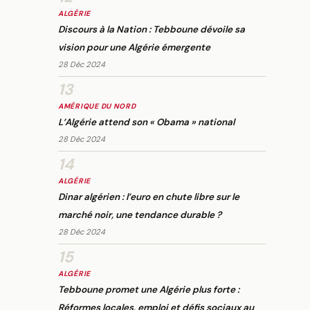
ALGÉRIE
Discours à la Nation : Tebboune dévoile sa
vision pour une Algérie émergente
28 Déc 2024
13
AMÉRIQUE DU NORD
L’Algérie attend son « Obama » national
28 Déc 2024
14
ALGÉRIE
Dinar algérien : l’euro en chute libre sur le
marché noir, une tendance durable ?
28 Déc 2024
15
ALGÉRIE
Tebboune promet une Algérie plus forte :
Réformes locales, emploi et défis sociaux au