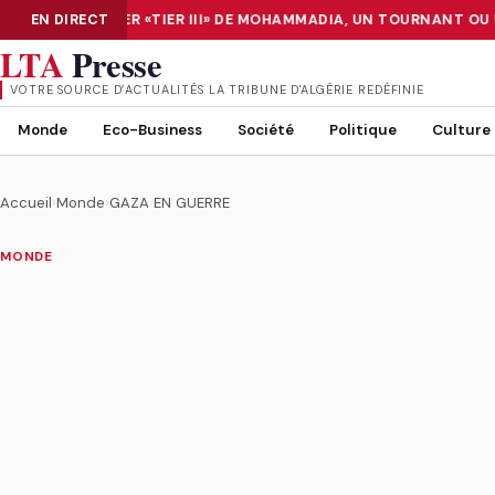
 LE DATA CENTER «TIER III» DE MOHAMMADIA, UN TOURNANT OU U
EN DIRECT
NUMÉRISATION : LE DATA CENTER «TIER III» DE MOHAMMADIA, UN
LTA
Presse
VOTRE SOURCE D’ACTUALITÉS LA TRIBUNE D'ALGÉRIE REDÉFINIE
Monde
Eco-Business
Société
Politique
Culture
Accueil
›
Monde
›
GAZA EN GUERRE
MONDE