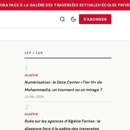
ORA FACE À LA GALÈRE DES TRAVERSÉES ESTIVALES
•
ÉCOLES PRIVÉE
RRIES : LA DIASPORA FACE À LA GALÈRE DES TRAVERSÉES ESTIVALE
S'ABONNER
LES + LUS
1
ALGÉRIE
Numérisation : le Data Center «Tier III» de
Mohammadia, un tournant ou un mirage ?
25 Fév 2026
2
ALGÉRIE
Ruée sur les agences d’Algérie Ferries : la
diaspora face à la galère des traversées