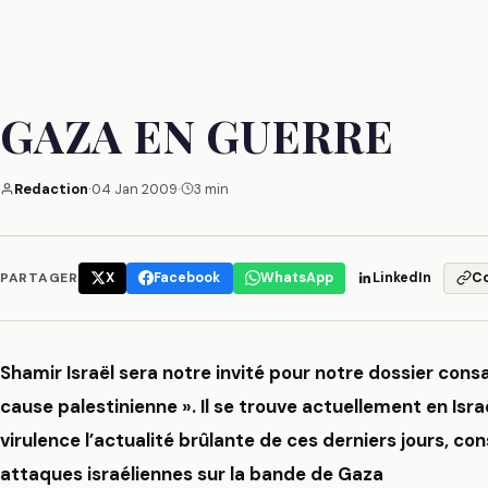
GAZA EN GUERRE
Redaction
·
04 Jan 2009
·
3 min
PARTAGER
X
Facebook
WhatsApp
LinkedIn
C
Shamir Israël sera notre invité pour notre dossier cons
cause palestinienne ». Il se trouve actuellement en Isr
virulence l’actualité brûlante de ces derniers jours, 
attaques israéliennes sur la bande de Gaza