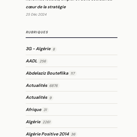
cœur de la stratégie
25 Déc 2024
RUBRIQUES
3G - Algérie
8
AADL
256
Abdelaziz Bouteflika
117
Actualités
6876
Actualités
9
Afrique
31
Algérie
2261
Algérie Positive 2014
36