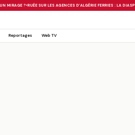
N MIRAGE ?
•
RUÉE SUR LES AGENCES D’ALGÉRIE FERRIES : LA DIASP
 TOURNANT OU UN MIRAGE ?
•
RUÉE SUR LES AGENCES D’ALGÉRIE FE
Reportages
Web TV