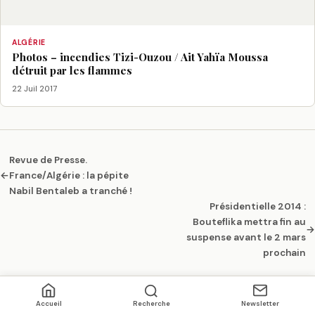
ALGÉRIE
Photos – incendies Tizi-Ouzou / Ait Yahïa Moussa
détruit par les flammes
22 Juil 2017
Revue de Presse.
←
France/Algérie : la pépite
Nabil Bentaleb a tranché !
Présidentielle 2014 :
Bouteflika mettra fin au
→
suspense avant le 2 mars
prochain
Accueil
Recherche
Newsletter