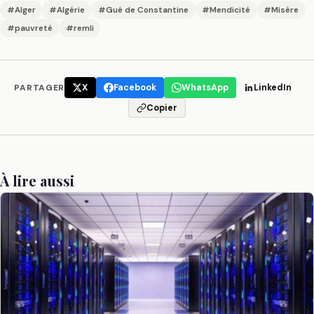
#Alger
#Algérie
#Gué de Constantine
#Mendicité
#Misère
#pauvreté
#remli
PARTAGER
X
Facebook
WhatsApp
LinkedIn
Copier
À lire aussi