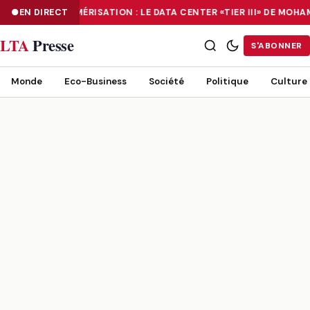
EN DIRECT
NUMÉRISATION : LE DATA CENTER «TIER III» DE MOH
NUMÉRISATION : LE DATA CENTER «TIER III» DE MOHAMMADIA, UN
LTA
Presse
S'ABONNER
Monde
Eco-Business
Société
Politique
Culture