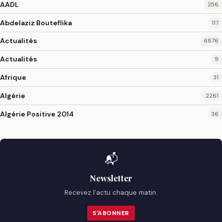
AADL
256
Abdelaziz Bouteflika
117
Actualités
6876
Actualités
9
Afrique
31
Algérie
2261
Algérie Positive 2014
36
📬
Newsletter
Recevez l'actu chaque matin.
S'ABONNER