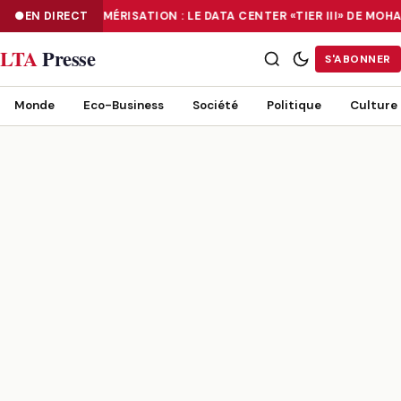
EN DIRECT
NUMÉRISATION : LE DATA CENTER «TIER III» DE M
NUMÉRISATION : LE DATA CENTER «TIER III» DE MOHAMMADIA, UN
LTA
Presse
S'ABONNER
Monde
Eco-Business
Société
Politique
Culture