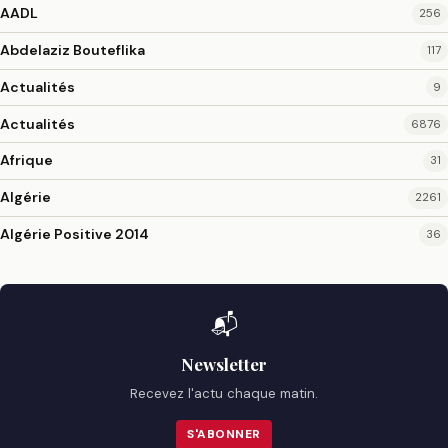
AADL
256
Abdelaziz Bouteflika
117
Actualités
9
Actualités
6876
Afrique
31
Algérie
2261
Algérie Positive 2014
36
📬
Newsletter
Recevez l'actu chaque matin.
S'ABONNER