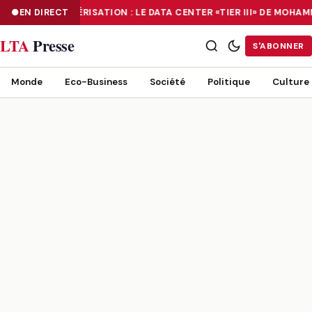
EN DIRECT
NUMÉRISATION : LE DATA CENTER «TIER III» DE MOH
NUMÉRISATION : LE DATA CENTER «TIER III» DE MOHAMMADIA, UN
LTA
Presse
S'ABONNER
Monde
Eco-Business
Société
Politique
Culture