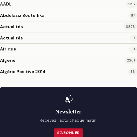
AADL
256
Abdelaziz Bouteflika
117
Actualités
6876
Actualités
9
Afrique
31
Algérie
2261
Algérie Positive 2014
36
📬
Newsletter
Recevez l'actu chaque matin.
S'ABONNER