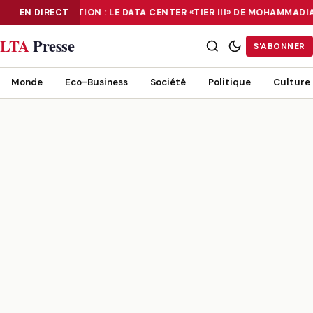
EN DIRECT
NUMÉRISATION : LE DATA CENTER «TIER III» DE MOHAMMAD
NUMÉRISATION : LE DATA CENTER «TIER III» DE MOHAMMADIA, UN
LTA
Presse
S'ABONNER
Monde
Eco-Business
Société
Politique
Culture