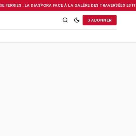
 FERRIES : LA DIASPORA FACE À LA GALÈRE DES TRAVERSÉES ESTIV
RRIES : LA DIASPORA FACE À LA GALÈRE DES TRAVERSÉES ESTIVALE
S'ABONNER