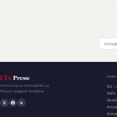
LTA
Presse
RUBR
Votre Source d’Actualités La
3G - 
Tribune d'Algérie Redéfinie
AADL
Abdel
Actua
Actua