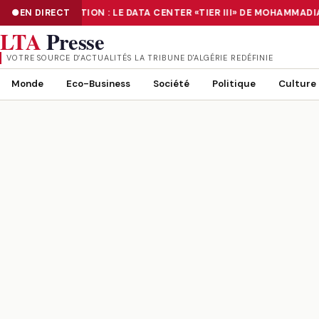
EN DIRECT
NUMÉRISATION : LE DATA CENTER «TIER III» DE MOHAMMADI
NUMÉRISATION : LE DATA CENTER «TIER III» DE MOHAMMADIA, UN
LTA
Presse
VOTRE SOURCE D’ACTUALITÉS LA TRIBUNE D'ALGÉRIE REDÉFINIE
Monde
Eco-Business
Société
Politique
Culture