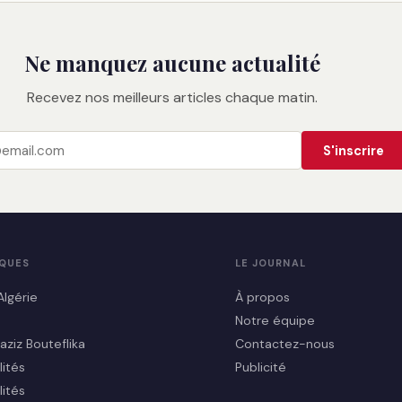
Ne manquez aucune actualité
Recevez nos meilleurs articles chaque matin.
S'inscrire
IQUES
LE JOURNAL
Algérie
À propos
Notre équipe
aziz Bouteflika
Contactez-nous
lités
Publicité
lités