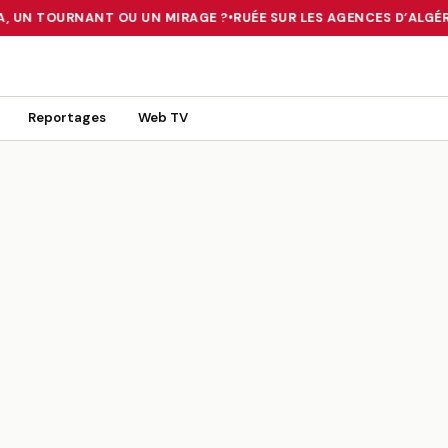
A, UN TOURNANT OU UN MIRAGE ?
•
RUÉE SUR LES AGENCES D’ALGÉRIE
 TOURNANT OU UN MIRAGE ?
•
RUÉE SUR LES AGENCES D’ALGÉRIE FE
Reportages
Web TV