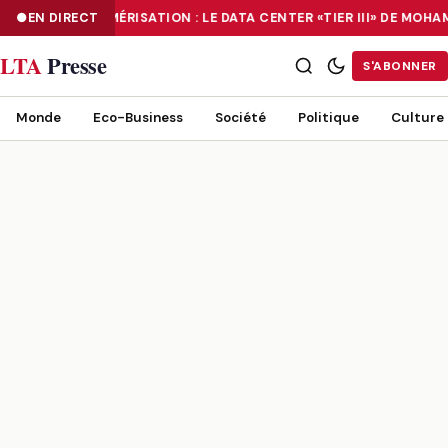
EN DIRECT
NUMÉRISATION : LE DATA CENTER «TIER III» DE MO
NUMÉRISATION : LE DATA CENTER «TIER III» DE MOHAMMADIA, UN
LTA
Presse
S'ABONNER
Monde
Eco-Business
Société
Politique
Culture