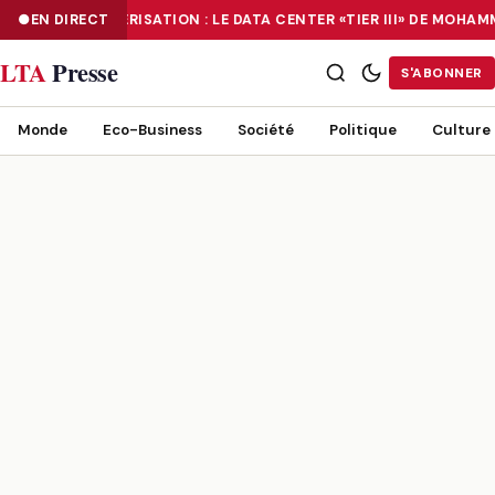
EN DIRECT
NUMÉRISATION : LE DATA CENTER «TIER III» DE MOHA
NUMÉRISATION : LE DATA CENTER «TIER III» DE MOHAMMADIA, UN
LTA
Presse
S'ABONNER
Monde
Eco-Business
Société
Politique
Culture