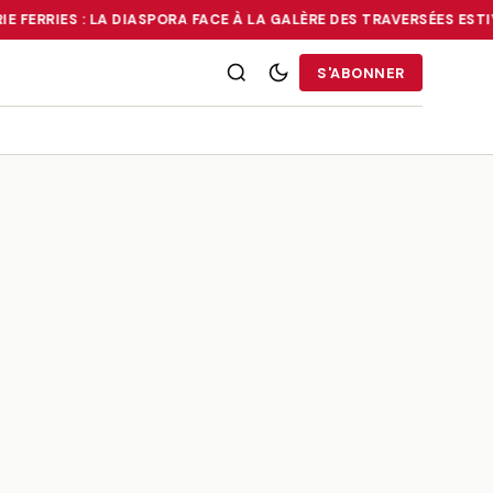
E FERRIES : LA DIASPORA FACE À LA GALÈRE DES TRAVERSÉES ESTI
RRIES : LA DIASPORA FACE À LA GALÈRE DES TRAVERSÉES ESTIVALE
S'ABONNER