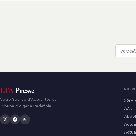
LTA
Presse
RUBR
Votre Source d’Actualités La
3G - 
Tribune d'Algérie Redéfinie
AADL
Abdel
Actua
Actua