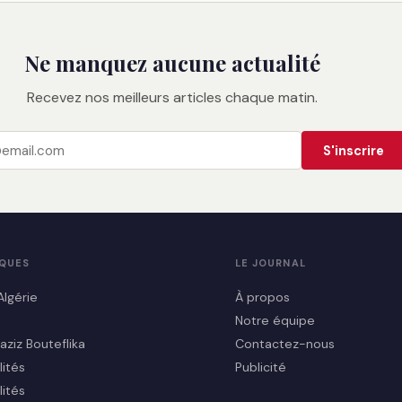
Ne manquez aucune actualité
Recevez nos meilleurs articles chaque matin.
S'inscrire
IQUES
LE JOURNAL
Algérie
À propos
Notre équipe
aziz Bouteflika
Contactez-nous
lités
Publicité
lités