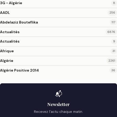
3G - Algérie
8
AADL
256
Abdelaziz Bouteflika
117
Actualités
6876
Actualités
9
Afrique
31
Algérie
2261
Algérie Positive 2014
36
📬
Newsletter
Recevez l'actu chaque matin.