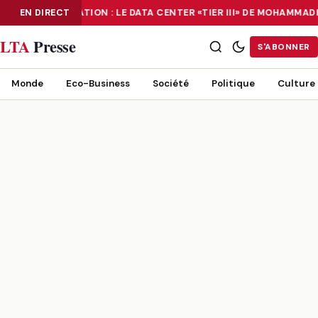
EN DIRECT
NUMÉRISATION : LE DATA CENTER «TIER III» DE MOHAMMA
NUMÉRISATION : LE DATA CENTER «TIER III» DE MOHAMMADIA, UN
LTA
Presse
S'ABONNER
Monde
Eco-Business
Société
Politique
Culture