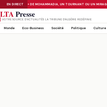
 CENTER «TIER III» DE MOHAMMADIA, UN TOURNANT OU UN MIRAGE
EN DIRECT
NUMÉRISATION : LE DATA CENTER «TIER III» DE MOHAMMADIA, UN
LTA
Presse
VOTRE SOURCE D’ACTUALITÉS LA TRIBUNE D'ALGÉRIE REDÉFINIE
Monde
Eco-Business
Société
Politique
Culture