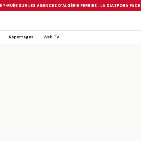
 ?
•
RUÉE SUR LES AGENCES D’ALGÉRIE FERRIES : LA DIASPORA FACE 
 TOURNANT OU UN MIRAGE ?
•
RUÉE SUR LES AGENCES D’ALGÉRIE FE
Reportages
Web TV