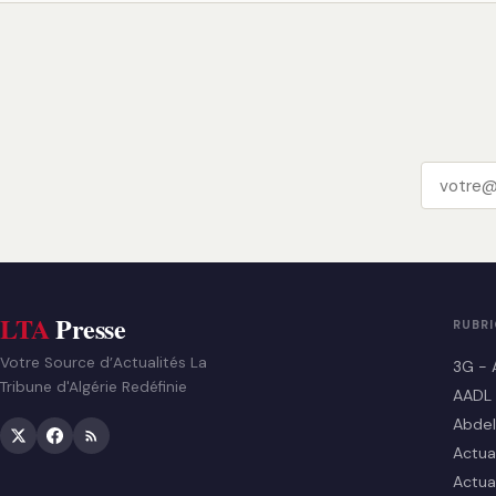
LTA
Presse
RUBR
Votre Source d’Actualités La
3G - 
Tribune d'Algérie Redéfinie
AADL
Abdel
Actua
Actua