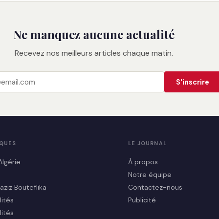
Ne manquez aucune actualité
Recevez nos meilleurs articles chaque matin.
S'inscrire
IQUES
LE JOURNAL
Algérie
À propos
Notre équipe
aziz Bouteflika
Contactez-nous
lités
Publicité
lités