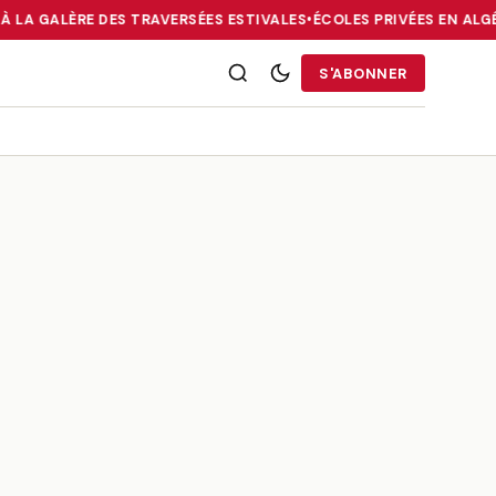
À LA GALÈRE DES TRAVERSÉES ESTIVALES
•
ÉCOLES PRIVÉES EN ALGÉ
RRIES : LA DIASPORA FACE À LA GALÈRE DES TRAVERSÉES ESTIVALE
S'ABONNER