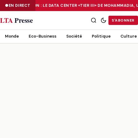
NUMÉRISATION : LE DATA CENTER «TIER III» DE MOHAMMADIA,
EN DIRECT
NUMÉRISATION : LE DATA CENTER «TIER III» DE MOHAMMADIA, UN
LTA
Presse
S'ABONNER
Monde
Eco-Business
Société
Politique
Culture