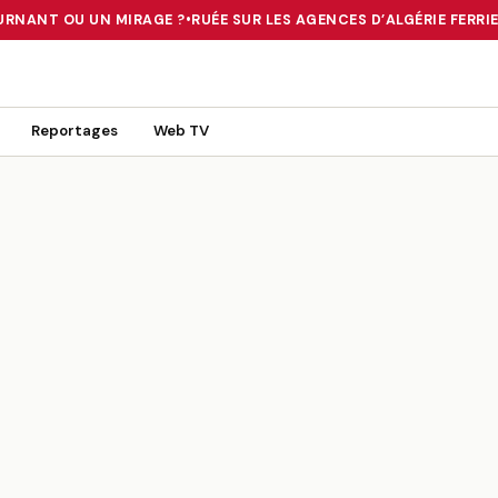
URNANT OU UN MIRAGE ?
•
RUÉE SUR LES AGENCES D’ALGÉRIE FERRIES
 TOURNANT OU UN MIRAGE ?
•
RUÉE SUR LES AGENCES D’ALGÉRIE FE
Reportages
Web TV