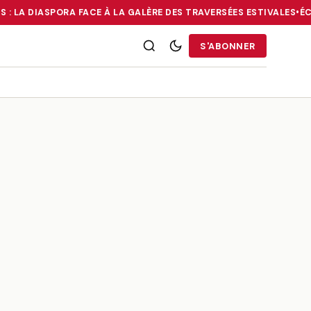
 : LA DIASPORA FACE À LA GALÈRE DES TRAVERSÉES ESTIVALES
•
ÉCO
RRIES : LA DIASPORA FACE À LA GALÈRE DES TRAVERSÉES ESTIVALE
S'ABONNER