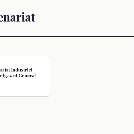
enariat
riat industriel
elgaz et General