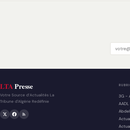
LTA
Presse
RUBR
Votre Source d’Actualités La
3G - 
Tribune d'Algérie Redéfinie
AADL
Abdel
Actua
Actua