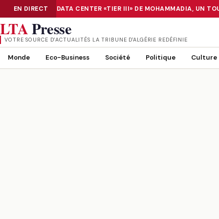
ÉRISATION : LE DATA CENTER «TIER III» DE MOHAMMADIA, UN TO
EN DIRECT
NUMÉRISATION : LE DATA CENTER «TIER III» DE MOHAMMADIA, UN
LTA
Presse
VOTRE SOURCE D’ACTUALITÉS LA TRIBUNE D'ALGÉRIE REDÉFINIE
Monde
Eco-Business
Société
Politique
Culture