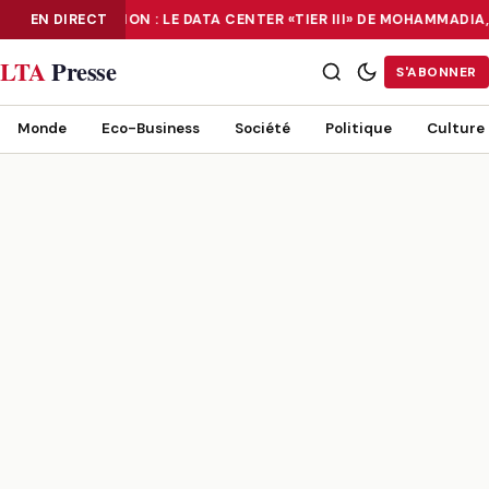
EN DIRECT
NUMÉRISATION : LE DATA CENTER «TIER III» DE MOHAMMADI
NUMÉRISATION : LE DATA CENTER «TIER III» DE MOHAMMADIA, UN
LTA
Presse
S'ABONNER
Monde
Eco-Business
Société
Politique
Culture