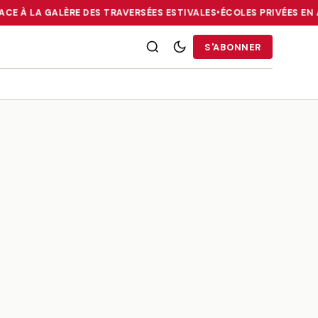
ACE À LA GALÈRE DES TRAVERSÉES ESTIVALES
•
ÉCOLES PRIVÉES EN A
RRIES : LA DIASPORA FACE À LA GALÈRE DES TRAVERSÉES ESTIVALE
S'ABONNER