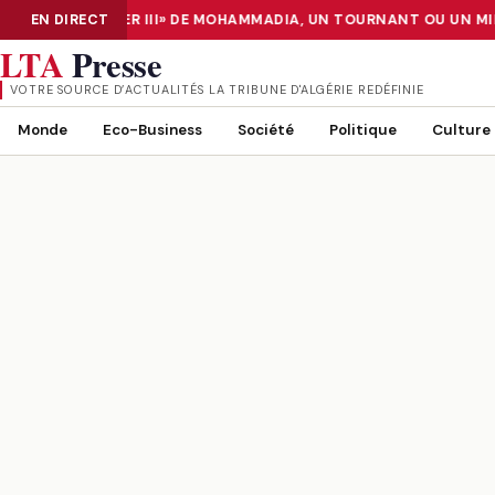
ATA CENTER «TIER III» DE MOHAMMADIA, UN TOURNANT OU UN MIR
EN DIRECT
NUMÉRISATION : LE DATA CENTER «TIER III» DE MOHAMMADIA, UN
LTA
Presse
VOTRE SOURCE D’ACTUALITÉS LA TRIBUNE D'ALGÉRIE REDÉFINIE
Monde
Eco-Business
Société
Politique
Culture