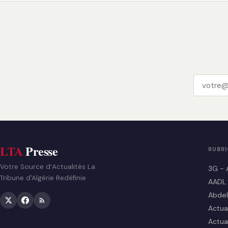
LTA
Presse
RUBR
Votre Source d’Actualités La
3G - 
Tribune d'Algérie Redéfinie
AADL
Abdel
Actua
Actua