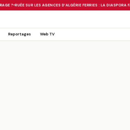
AGE ?
•
RUÉE SUR LES AGENCES D’ALGÉRIE FERRIES : LA DIASPORA F
 TOURNANT OU UN MIRAGE ?
•
RUÉE SUR LES AGENCES D’ALGÉRIE FE
Reportages
Web TV