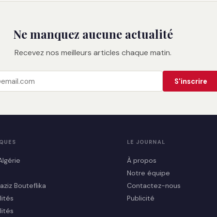
Ne manquez aucune actualité
Recevez nos meilleurs articles chaque matin.
S'inscrire
IQUES
LE JOURNAL
Algérie
À propos
Notre équipe
aziz Bouteflika
Contactez-nous
lités
Publicité
lités