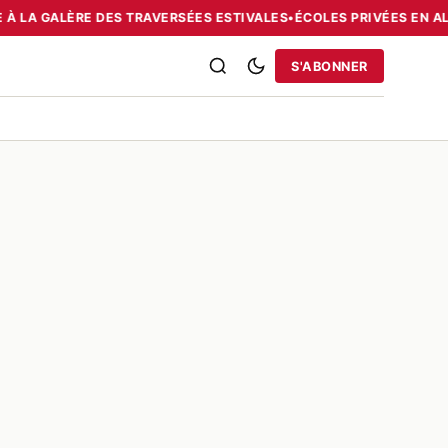
 À LA GALÈRE DES TRAVERSÉES ESTIVALES
•
ÉCOLES PRIVÉES EN ALG
RRIES : LA DIASPORA FACE À LA GALÈRE DES TRAVERSÉES ESTIVAL
S'ABONNER