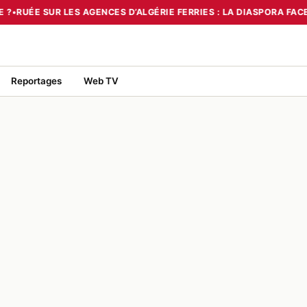
 ?
•
RUÉE SUR LES AGENCES D’ALGÉRIE FERRIES : LA DIASPORA FACE
 TOURNANT OU UN MIRAGE ?
•
RUÉE SUR LES AGENCES D’ALGÉRIE FE
Reportages
Web TV