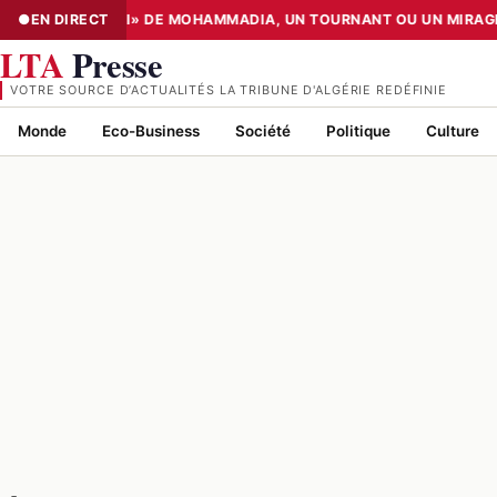
 CENTER «TIER III» DE MOHAMMADIA, UN TOURNANT OU UN MIRAGE
EN DIRECT
NUMÉRISATION : LE DATA CENTER «TIER III» DE MOHAMMADIA, UN
LTA
Presse
VOTRE SOURCE D’ACTUALITÉS LA TRIBUNE D'ALGÉRIE REDÉFINIE
Monde
Eco-Business
Société
Politique
Culture