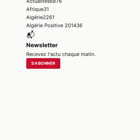
Actualités
6876
Afrique
31
Algérie
2261
Algérie Positive 2014
36
📬
Newsletter
Recevez l'actu chaque matin.
S'ABONNER