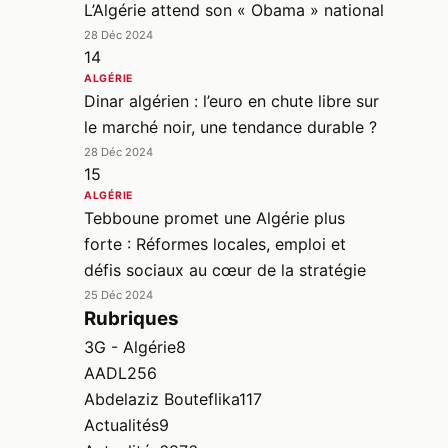
L’Algérie attend son « Obama » national
28 Déc 2024
14
ALGÉRIE
Dinar algérien : l’euro en chute libre sur
le marché noir, une tendance durable ?
28 Déc 2024
15
ALGÉRIE
Tebboune promet une Algérie plus
forte : Réformes locales, emploi et
défis sociaux au cœur de la stratégie
25 Déc 2024
Rubriques
3G - Algérie
8
AADL
256
Abdelaziz Bouteflika
117
Actualités
9