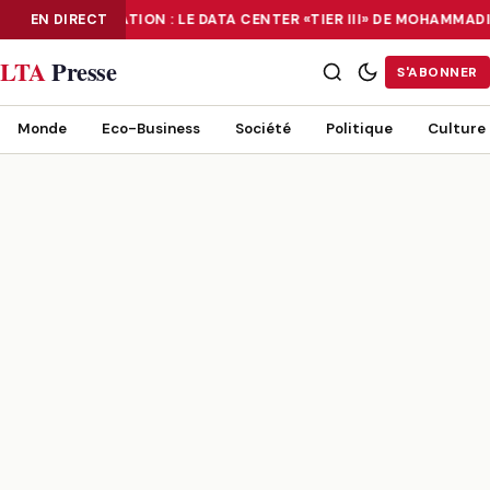
EN DIRECT
NUMÉRISATION : LE DATA CENTER «TIER III» DE MOHAMMA
NUMÉRISATION : LE DATA CENTER «TIER III» DE MOHAMMADIA, UN
LTA
Presse
S'ABONNER
Monde
Eco-Business
Société
Politique
Culture