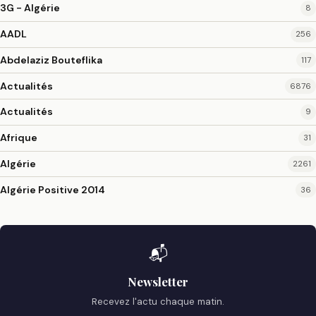
3G - Algérie
8
AADL
256
Abdelaziz Bouteflika
117
Actualités
6876
Actualités
9
Afrique
31
Algérie
2261
Algérie Positive 2014
36
📬
Newsletter
Recevez l'actu chaque matin.