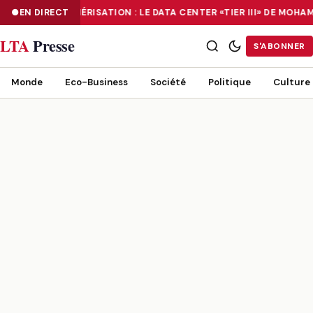
EN DIRECT
NUMÉRISATION : LE DATA CENTER «TIER III» DE MOH
NUMÉRISATION : LE DATA CENTER «TIER III» DE MOHAMMADIA, UN
LTA
Presse
S'ABONNER
Monde
Eco-Business
Société
Politique
Culture