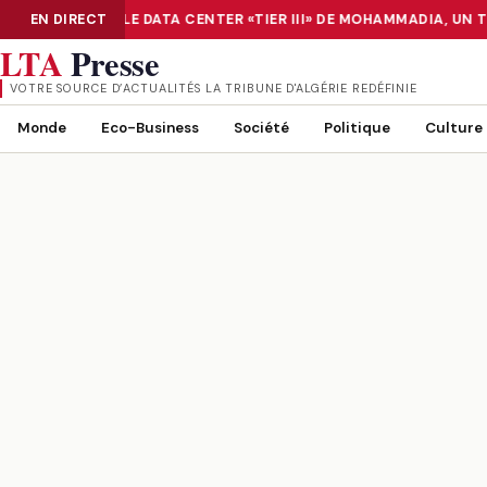
UMÉRISATION : LE DATA CENTER «TIER III» DE MOHAMMADIA, UN 
EN DIRECT
NUMÉRISATION : LE DATA CENTER «TIER III» DE MOHAMMADIA, UN
LTA
Presse
VOTRE SOURCE D’ACTUALITÉS LA TRIBUNE D'ALGÉRIE REDÉFINIE
Monde
Eco-Business
Société
Politique
Culture