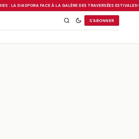
ES : LA DIASPORA FACE À LA GALÈRE DES TRAVERSÉES ESTIVALES
•
É
RRIES : LA DIASPORA FACE À LA GALÈRE DES TRAVERSÉES ESTIVALE
S'ABONNER