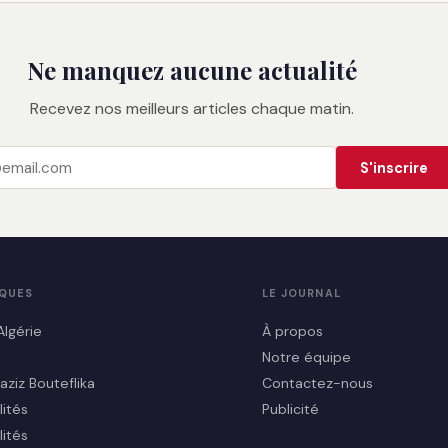
Ne manquez aucune actualité
Recevez nos meilleurs articles chaque matin.
S'inscrire
IQUES
LE JOURNAL
Algérie
À propos
Notre équipe
aziz Bouteflika
Contactez-nous
lités
Publicité
lités