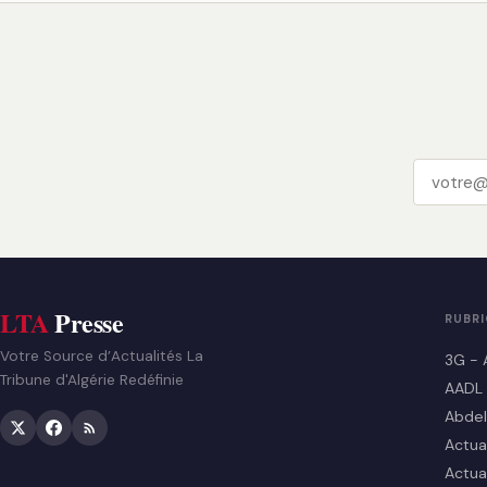
LTA
Presse
RUBR
Votre Source d’Actualités La
3G - 
Tribune d'Algérie Redéfinie
AADL
Abdel
Actua
Actua