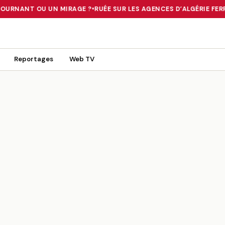
TOURNANT OU UN MIRAGE ?
•
RUÉE SUR LES AGENCES D’ALGÉRIE FERRI
 TOURNANT OU UN MIRAGE ?
•
RUÉE SUR LES AGENCES D’ALGÉRIE FE
Reportages
Web TV