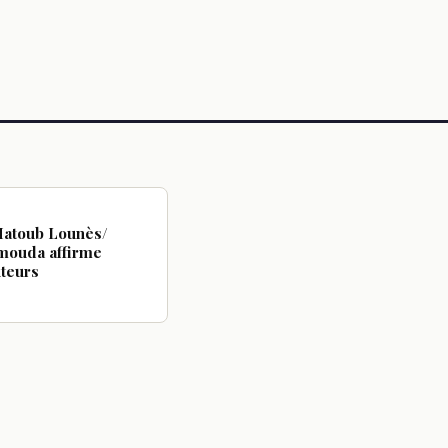
Matoub Lounès/
mouda affirme
uteurs