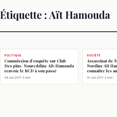
Étiquette :
Aït Hamouda
POLITIQUE
SOCIÉTÉ
Commission d’enquête sur Club
Assassinat de 
Des pins/ Noureddine Aït-Hamouda
Nordine Aït Ha
renvoie le RCD à son passé
connaître les a
04 Juil 2017
· 3 min
01 Juil 2017
· 3 min