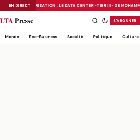
EN DIRECT
NUMÉRISATION : LE DATA CENTER «TIER III» DE MOHA
NUMÉRISATION : LE DATA CENTER «TIER III» DE MOHAMMADIA, UN
LTA
Presse
S'ABONNER
Monde
Eco-Business
Société
Politique
Culture