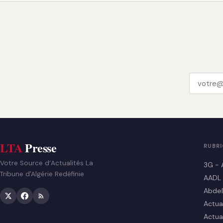
LTA
Presse
RUBR
Votre Source d’Actualités La
3G - 
Tribune d'Algérie Redéfinie
AADL
Abdel
Actua
Actua