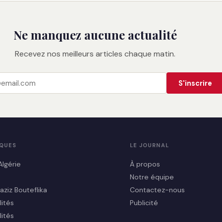
Ne manquez aucune actualité
Recevez nos meilleurs articles chaque matin.
S'inscrire
IQUES
LE JOURNAL
Algérie
À propos
Notre équipe
aziz Bouteflika
Contactez-nous
lités
Publicité
lités