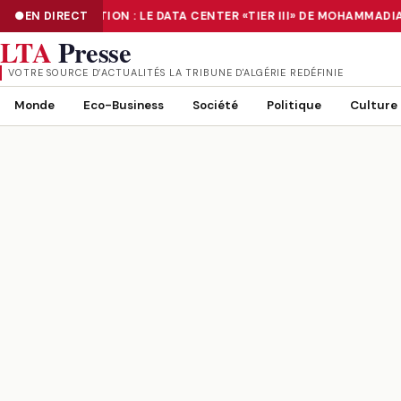
EN DIRECT
NUMÉRISATION : LE DATA CENTER «TIER III» DE MOHAMMADIA
NUMÉRISATION : LE DATA CENTER «TIER III» DE MOHAMMADIA, UN
LTA
Presse
VOTRE SOURCE D’ACTUALITÉS LA TRIBUNE D'ALGÉRIE REDÉFINIE
Monde
Eco-Business
Société
Politique
Culture