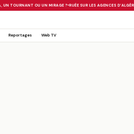
, UN TOURNANT OU UN MIRAGE ?
•
RUÉE SUR LES AGENCES D’ALGÉRIE
 TOURNANT OU UN MIRAGE ?
•
RUÉE SUR LES AGENCES D’ALGÉRIE FE
Reportages
Web TV