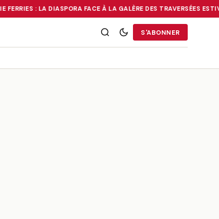
 FERRIES : LA DIASPORA FACE À LA GALÈRE DES TRAVERSÉES ESTIV
RRIES : LA DIASPORA FACE À LA GALÈRE DES TRAVERSÉES ESTIVALE
S'ABONNER