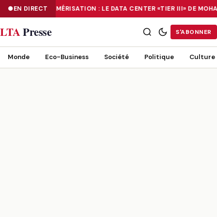
EN DIRECT
NUMÉRISATION : LE DATA CENTER «TIER III» DE M
NUMÉRISATION : LE DATA CENTER «TIER III» DE MOHAMMADIA, UN
LTA
Presse
S'ABONNER
Monde
Eco-Business
Société
Politique
Culture