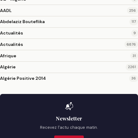
AADL
256
Abdelaziz Bouteflika
117
Actualités
9
Actualités
6876
Afrique
31
Algérie
2261
Algérie Positive 2014
36
📬
Newsletter
Recevez l'actu chaque matin.