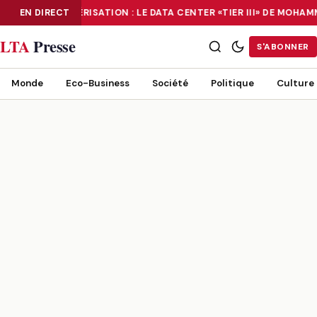
EN DIRECT
NUMÉRISATION : LE DATA CENTER «TIER III» DE MOHA
NUMÉRISATION : LE DATA CENTER «TIER III» DE MOHAMMADIA, UN
LTA
Presse
S'ABONNER
Monde
Eco-Business
Société
Politique
Culture