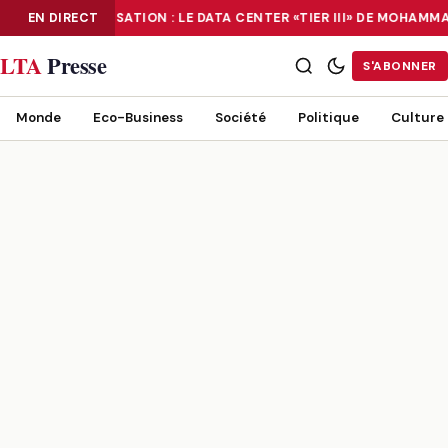
EN DIRECT
NUMÉRISATION : LE DATA CENTER «TIER III» DE MOHAM
NUMÉRISATION : LE DATA CENTER «TIER III» DE MOHAMMADIA, UN
LTA
Presse
S'ABONNER
Monde
Eco-Business
Société
Politique
Culture