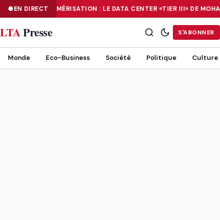
EN DIRECT
NUMÉRISATION : LE DATA CENTER «TIER III» DE M
NUMÉRISATION : LE DATA CENTER «TIER III» DE MOHAMMADIA, UN
LTA
Presse
S'ABONNER
Monde
Eco-Business
Société
Politique
Culture