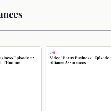
ances
UNE
siness Épisode 2 :
Video/ Focus Business : Épisode 
ti, l’Homme
Alliance Assurances