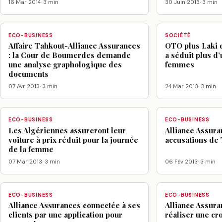
16 Mar 2014
· 3 min
30 Juin 2013
· 3 min
ECO-BUSINESS
SOCIÉTÉ
Affaire Tahkout-Alliance Assurances
OTO plus Laki 
: la Cour de Boumerdes demande
a séduit plus d’
une analyse graphologique des
femmes
documents
07 Avr 2013
· 3 min
24 Mar 2013
· 3 min
ECO-BUSINESS
ECO-BUSINESS
Les Algériennes assureront leur
Alliance Assur
voiture à prix réduit pour la journée
accusations de
de la femme
07 Mar 2013
· 3 min
06 Fév 2013
· 3 min
ECO-BUSINESS
ECO-BUSINESS
Alliance Assurances connectée à ses
Alliance Assur
clients par une application pour
réaliser une cr