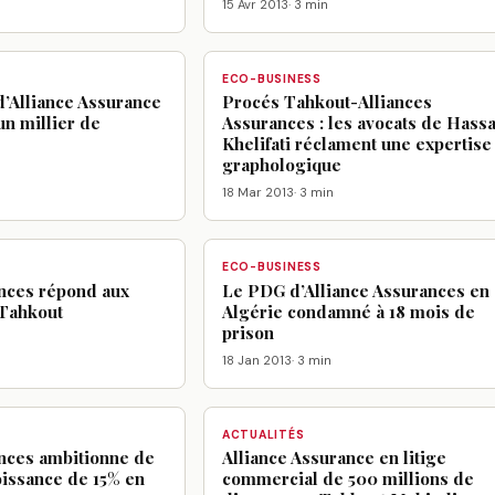
15 Avr 2013
· 3 min
ECO-BUSINESS
d’Alliance Assurance
Procés Tahkout-Alliances
un millier de
Assurances : les avocats de Hass
Khelifati réclament une expertise
graphologique
18 Mar 2013
· 3 min
ECO-BUSINESS
ances répond aux
Le PDG d’Alliance Assurances en
 Tahkout
Algérie condamné à 18 mois de
prison
18 Jan 2013
· 3 min
ACTUALITÉS
ances ambitionne de
Alliance Assurance en litige
oissance de 15% en
commercial de 500 millions de