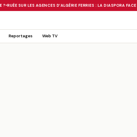
 ?
•
RUÉE SUR LES AGENCES D’ALGÉRIE FERRIES : LA DIASPORA FACE 
 TOURNANT OU UN MIRAGE ?
•
RUÉE SUR LES AGENCES D’ALGÉRIE FE
Reportages
Web TV