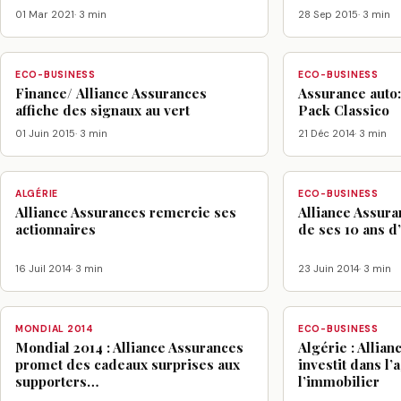
01 Mar 2021
· 3 min
28 Sep 2015
· 3 min
ECO-BUSINESS
ECO-BUSINESS
Finance/ Alliance Assurances
Assurance auto:
affiche des signaux au vert
Pack Classico
01 Juin 2015
· 3 min
21 Déc 2014
· 3 min
ALGÉRIE
ECO-BUSINESS
Alliance Assurances remercie ses
Alliance Assura
actionnaires
de ses 10 ans d’
16 Juil 2014
· 3 min
23 Juin 2014
· 3 min
MONDIAL 2014
ECO-BUSINESS
Mondial 2014 : Alliance Assurances
Algérie : Allia
promet des cadeaux surprises aux
investit dans l’
supporters…
l’immobilier