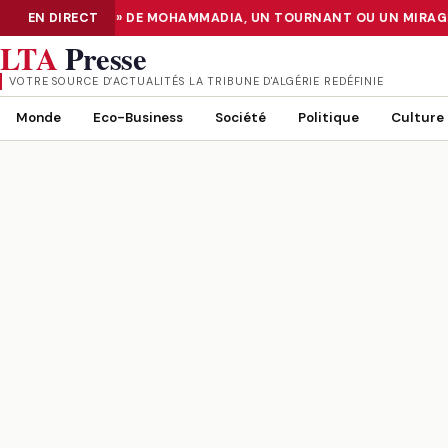
 CENTER «TIER III» DE MOHAMMADIA, UN TOURNANT OU UN MIRAGE
EN DIRECT
NUMÉRISATION : LE DATA CENTER «TIER III» DE MOHAMMADIA, UN
LTA
Presse
VOTRE SOURCE D’ACTUALITÉS LA TRIBUNE D'ALGÉRIE REDÉFINIE
Monde
Eco-Business
Société
Politique
Culture