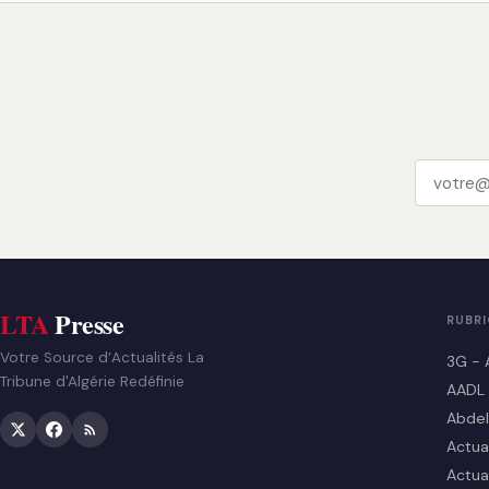
LTA
Presse
RUBR
Votre Source d’Actualités La
3G - 
Tribune d'Algérie Redéfinie
AADL
Abdel
Actua
Actua