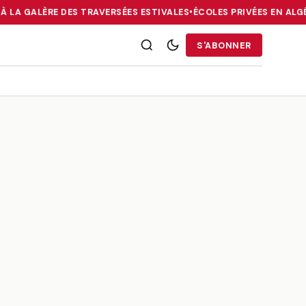
À LA GALÈRE DES TRAVERSÉES ESTIVALES
•
ÉCOLES PRIVÉES EN ALGÉ
RRIES : LA DIASPORA FACE À LA GALÈRE DES TRAVERSÉES ESTIVALE
S'ABONNER