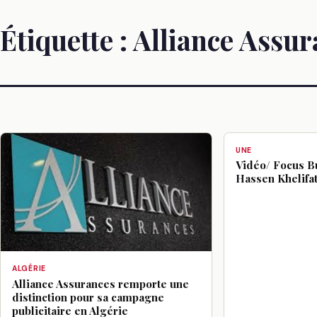
Étiquette :
Alliance Assur
UNE
Vidéo/ Focus Bu
Hassen Khelifa
ALGÉRIE
Alliance Assurances remporte une
distinction pour sa campagne
publicitaire en Algérie