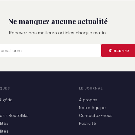
Ne manquez aucune actualité
Recevez nos meilleurs articles chaque matin.
S'inscrire
IQUES
LE JOURNAL
Algérie
À propos
Notre équipe
aziz Bouteflika
Contactez-nous
lités
Publicité
lités