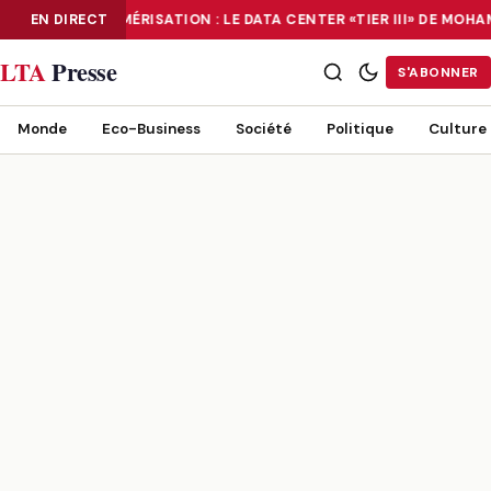
EN DIRECT
NUMÉRISATION : LE DATA CENTER «TIER III» DE MO
NUMÉRISATION : LE DATA CENTER «TIER III» DE MOHAMMADIA, UN
LTA
Presse
S'ABONNER
Monde
Eco-Business
Société
Politique
Culture