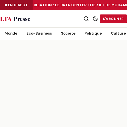
EN DIRECT
NUMÉRISATION : LE DATA CENTER «TIER III» DE MOHA
NUMÉRISATION : LE DATA CENTER «TIER III» DE MOHAMMADIA, UN
LTA
Presse
S'ABONNER
Monde
Eco-Business
Société
Politique
Culture