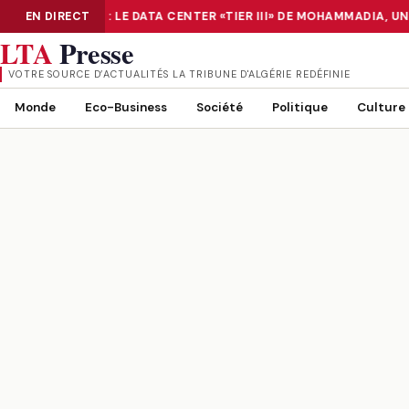
NUMÉRISATION : LE DATA CENTER «TIER III» DE MOHAMMADIA, U
EN DIRECT
NUMÉRISATION : LE DATA CENTER «TIER III» DE MOHAMMADIA, UN
LTA
Presse
VOTRE SOURCE D’ACTUALITÉS LA TRIBUNE D'ALGÉRIE REDÉFINIE
Monde
Eco-Business
Société
Politique
Culture