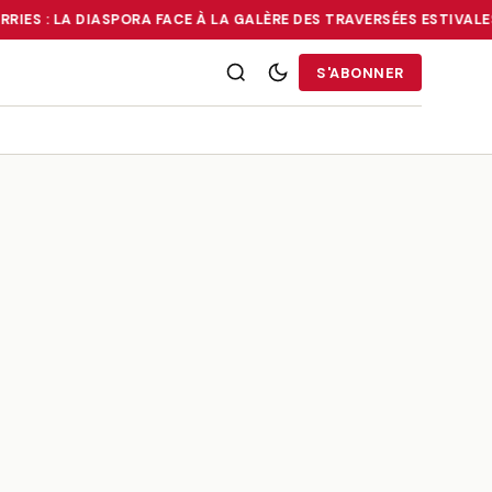
RIES : LA DIASPORA FACE À LA GALÈRE DES TRAVERSÉES ESTIVALES
RRIES : LA DIASPORA FACE À LA GALÈRE DES TRAVERSÉES ESTIVALE
S'ABONNER