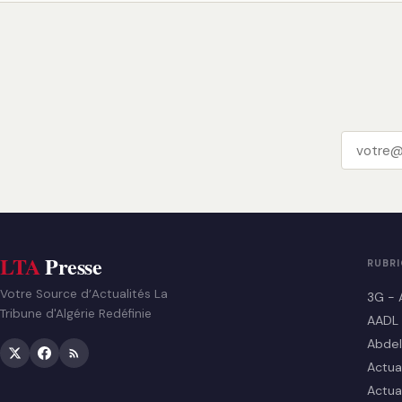
LTA
Presse
RUBR
Votre Source d’Actualités La
3G - 
Tribune d'Algérie Redéfinie
AADL
Abdel
Actua
Actua