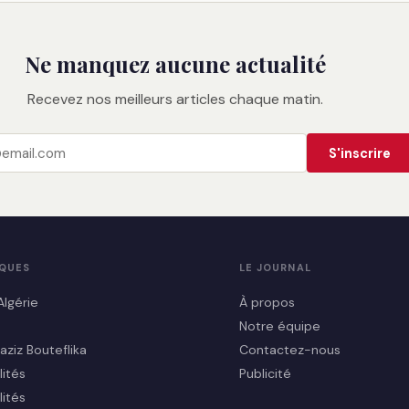
Ne manquez aucune actualité
Recevez nos meilleurs articles chaque matin.
S'inscrire
IQUES
LE JOURNAL
Algérie
À propos
Notre équipe
aziz Bouteflika
Contactez-nous
lités
Publicité
lités