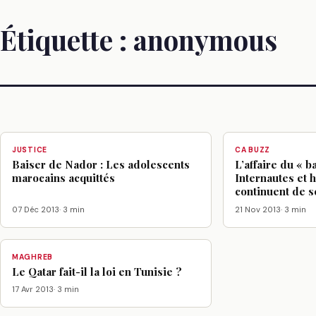
Étiquette :
anonymous
JUSTICE
CA BUZZ
Baiser de Nador : Les adolescents
L’affaire du « b
marocains acquittés
Internautes et h
continuent de s
07 Déc 2013
· 3 min
21 Nov 2013
· 3 min
MAGHREB
Le Qatar fait-il la loi en Tunisie ?
17 Avr 2013
· 3 min