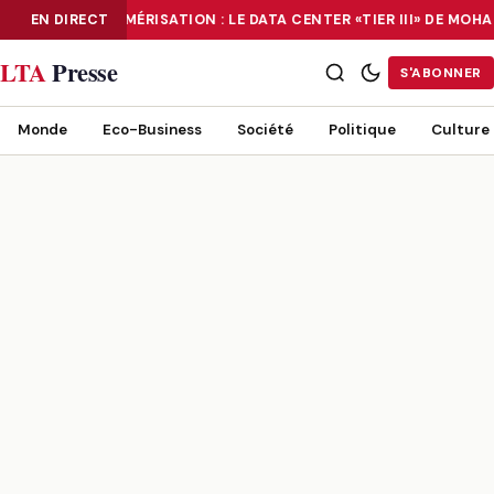
EN DIRECT
NUMÉRISATION : LE DATA CENTER «TIER III» DE MO
NUMÉRISATION : LE DATA CENTER «TIER III» DE MOHAMMADIA, UN
LTA
Presse
S'ABONNER
Monde
Eco-Business
Société
Politique
Culture