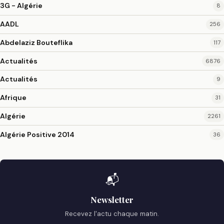
3G - Algérie
8
AADL
256
Abdelaziz Bouteflika
117
Actualités
6876
Actualités
9
Afrique
31
Algérie
2261
Algérie Positive 2014
36
📬
Newsletter
Recevez l'actu chaque matin.