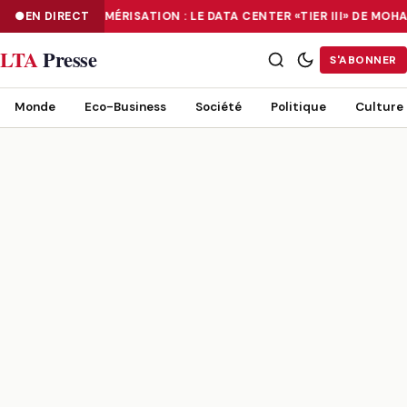
EN DIRECT
NUMÉRISATION : LE DATA CENTER «TIER III» DE M
NUMÉRISATION : LE DATA CENTER «TIER III» DE MOHAMMADIA, UN
LTA
Presse
S'ABONNER
Monde
Eco-Business
Société
Politique
Culture