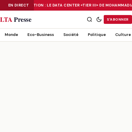
EN DIRECT
NUMÉRISATION : LE DATA CENTER «TIER III» DE MOHAMMAD
NUMÉRISATION : LE DATA CENTER «TIER III» DE MOHAMMADIA, UN
LTA
Presse
S'ABONNER
Monde
Eco-Business
Société
Politique
Culture