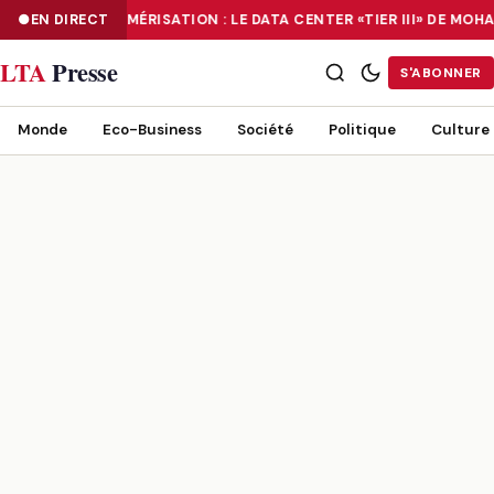
EN DIRECT
NUMÉRISATION : LE DATA CENTER «TIER III» DE M
NUMÉRISATION : LE DATA CENTER «TIER III» DE MOHAMMADIA, UN
LTA
Presse
S'ABONNER
Monde
Eco-Business
Société
Politique
Culture