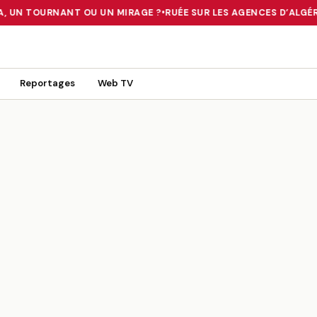
A, UN TOURNANT OU UN MIRAGE ?
•
RUÉE SUR LES AGENCES D’ALGÉRI
 TOURNANT OU UN MIRAGE ?
•
RUÉE SUR LES AGENCES D’ALGÉRIE FE
Reportages
Web TV