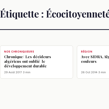
Étiquette :
Écocitoyennet
NOS CHRONIQUEURS
RÉGION
Chronique/ Les décideurs
Avec SIDRA, Al
algériens ont oublié le
couleurs
développement durable
29 Août 2017
· 3 min
26 Oct 2014
· 3 min