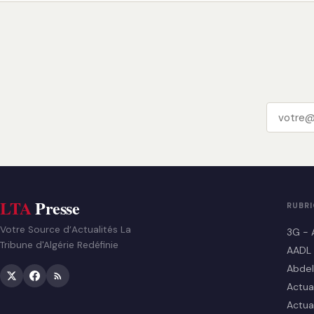
LTA
Presse
RUBR
Votre Source d’Actualités La
3G - 
Tribune d'Algérie Redéfinie
AADL
Abdel
Actua
Actua