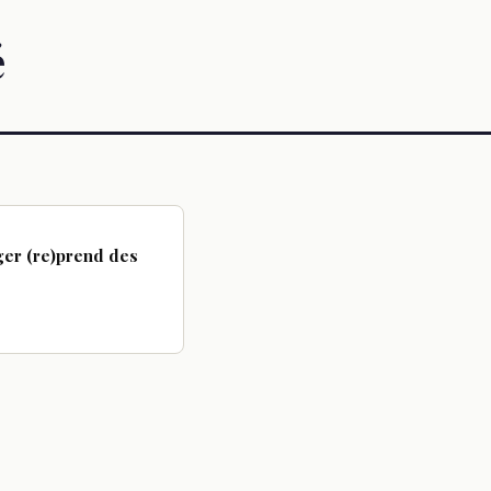
é
ger (re)prend des