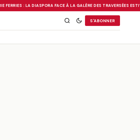
E FERRIES : LA DIASPORA FACE À LA GALÈRE DES TRAVERSÉES ESTI
RRIES : LA DIASPORA FACE À LA GALÈRE DES TRAVERSÉES ESTIVALE
S'ABONNER