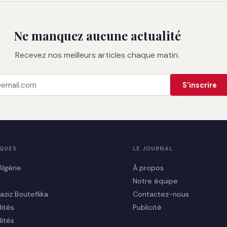
Ne manquez aucune actualité
Recevez nos meilleurs articles chaque matin.
S'inscrire
IQUES
LE JOURNAL
Algérie
À propos
Notre équipe
aziz Bouteflika
Contactez-nous
lités
Publicité
lités