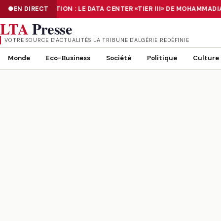
EN DIRECT
NUMÉRISATION : LE DATA CENTER «TIER III» DE MOHAMMADI
NUMÉRISATION : LE DATA CENTER «TIER III» DE MOHAMMADIA, UN
LTA
Presse
VOTRE SOURCE D’ACTUALITÉS LA TRIBUNE D'ALGÉRIE REDÉFINIE
Monde
Eco-Business
Société
Politique
Culture