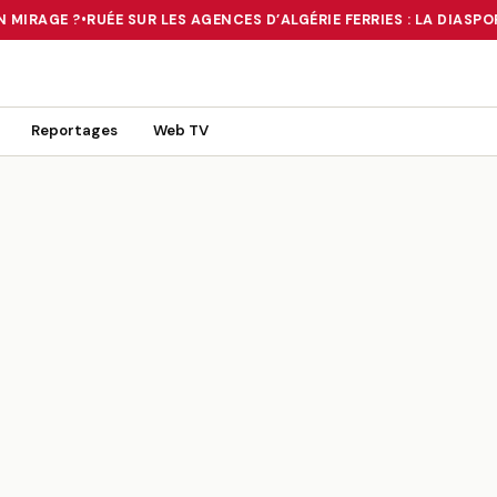
 MIRAGE ?
•
RUÉE SUR LES AGENCES D’ALGÉRIE FERRIES : LA DIASPO
 TOURNANT OU UN MIRAGE ?
•
RUÉE SUR LES AGENCES D’ALGÉRIE FE
Reportages
Web TV